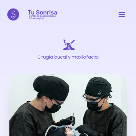
Ir
al
contenido
Cirugía bucal y maxilofacial