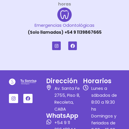
horas
Emergencias Odontológicas
(Solo llamadas) +54 9 1139867665
I
F
n
a
s
c
t
e
a
b
g
o
r
o
a
k
m
Dirección
Horarios
I
F
Av. Santa Fe
Lunes a
n
a
2755, Piso 8,
sábados de
s
c
t
e
Recoleta,
8:00 a 19:30
a
b
CABA
hs
g
o
WhatsApp
r
o
Domingos y
a
k
+54 9 11
feriados de
m