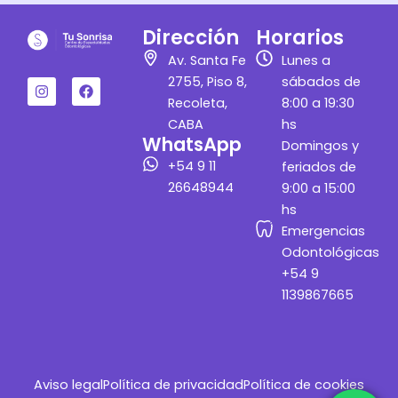
r
o
a
k
m
Dirección
Horarios
I
F
Av. Santa Fe
Lunes a
n
a
2755, Piso 8,
sábados de
s
c
t
e
Recoleta,
8:00 a 19:30
a
b
CABA
hs
g
o
WhatsApp
r
o
Domingos y
a
k
+54 9 11
feriados de
m
26648944
9:00 a 15:00
hs
Emergencias
Odontológicas
+54 9
1139867665
Aviso legal
Política de privacidad
Política de cookies