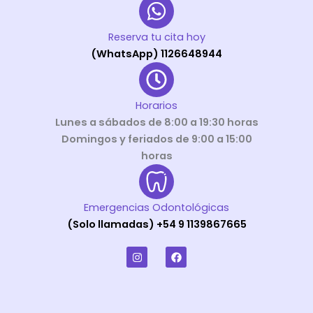
Reserva tu cita hoy
(WhatsApp) 1126648944
Horarios
Lunes a sábados de 8:00 a 19:30 horas
Domingos y feriados de 9:00 a 15:00
horas
Emergencias Odontológicas
(Solo llamadas) +54 9 1139867665
I
F
n
a
s
c
t
e
a
b
g
o